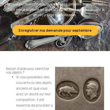
objets inutilisés. En quelques étapes simples, transformez
votre métal argenté en argent liquide, tout en contribuant à
un recyclage responsable.
Enregistrer ma demande pour septembre
Besoin d’aide pour identifier
vos objets ?
Si vous possédez des
couverts ou des objets
anciens et que vous
avez un doute sur leur
composition, il est
essentiel de procéder à