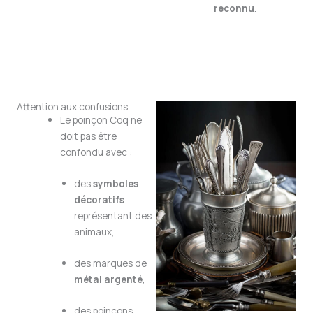
reconnu
.
Attention aux confusions
Le poinçon Coq ne
doit pas être
confondu avec :
des
symboles
décoratifs
représentant des
animaux,
des marques de
métal argenté
,
des poinçons