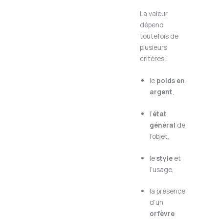
La valeur
dépend
toutefois de
plusieurs
critères :
le
poids en
argent
,
l’
état
général
de
l’objet,
le
style
et
l’usage,
la présence
d’un
orfèvre