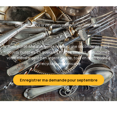
Simplifiez-vous la vie : envoyez, recyclez, encaissez.
Avec Achat-Metal-Argente.fr, offrez une seconde vie à vos
objets inutilisés. En quelques étapes simples, transformez
votre métal argenté en argent liquide, tout en contribuant à
un recyclage responsable.
Enregistrer ma demande pour septembre