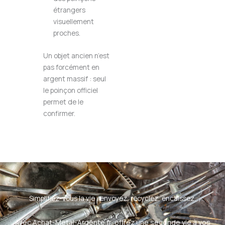
étrangers
visuellement
proches.
Un objet ancien n’est
pas forcément en
argent massif : seul
le poinçon officiel
permet de le
confirmer.
Simplifiez-vous la vie : envoyez, recyclez, encaissez.
Avec Achat-Metal-Argente.fr, offrez une seconde vie à vos