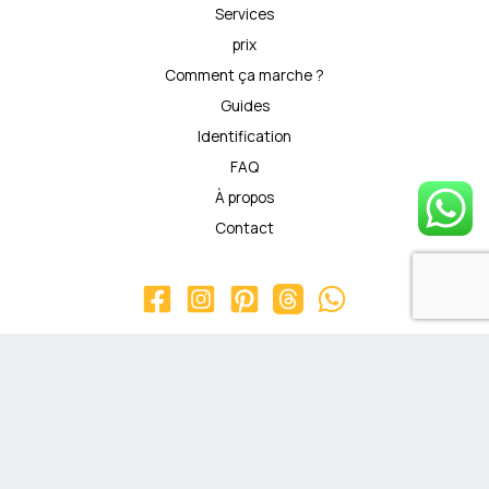
Services
prix
Comment ça marche ?
Guides
Identification
FAQ
À propos
Contact
© Achat-metal-argente.fr. Un service proposé
par AOV. Tous droits réservés. 2026 CENTRE
COMMERCIAL VAL DE SEINE, 19 Rue de la Grosse
Pierre, 78540 Vernouillet Numéro Siret :