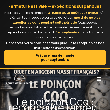
Aller
Fermeture estivale — expéditions suspendues
au
Notre service sera fermé du
31 juillet au 31 août 2026 inclus
. Afin
contenu
d’éviter tout risque de perte ou de retour,
merci de ne plus
expédier de colis pendant cette période
. Vous pouvez
néanmoins enregistrer votre demande dès maintenant : nous
reprendrons contact à partir du
1er septembre
, dans l’ordre de
création des demandes.
Conservez votre colis chez vous jusqu’à la réception de nos
instructions d’expédition.
Préparer ma demande
pour septembre
Le poinçon Coq :
reconnaître l’argent