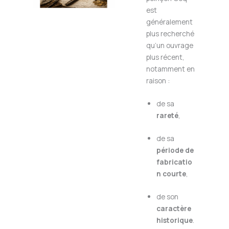
est
généralement
plus recherché
qu’un ouvrage
plus récent,
notamment en
raison :
de sa
rareté
,
de sa
période de
fabricatio
n courte
,
de son
caractère
historique
.