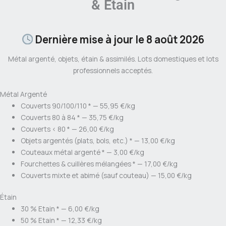
& Etain
Dernière mise à jour le 8 août 2026
Métal argenté, objets, étain & assimilés. Lots domestiques et lots
professionnels acceptés.
Métal Argenté
Couverts 90/100/110 *
—
55,95 €/kg
Couverts 80 à 84 *
—
35,75 €/kg
Couverts < 80 *
—
26,00 €/kg
Objets argentés (plats, bols, etc.) *
—
13,00 €/kg
Couteaux métal argenté *
—
3,00 €/kg
Fourchettes & cuillères mélangées *
—
17,00 €/kg
Couverts mixte et abimé (sauf couteau)
—
15,00 €/kg
Étain
30 % Etain *
—
6,00 €/kg
50 % Etain *
—
12,33 €/kg